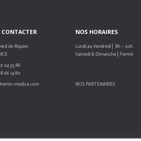
 CONTACTER
NOS HORAIRES
ard de Riquier,
Lundi au Vendredi ⎜ 8h – 20h
NICE
Samedi & Dimanche ⎜Fermé
89 24 35 86
08 66 14 80
themis-medica.com
NOS PARTENAIRES