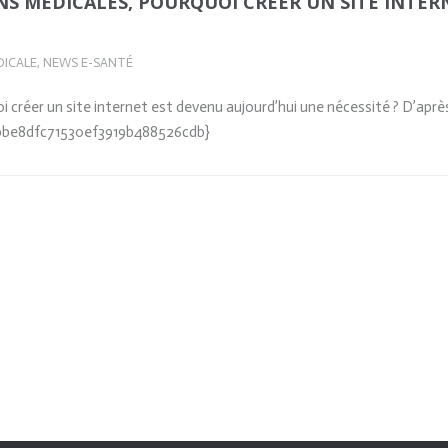
NS MÉDICALES, POURQUOI CRÉER UN SITE INTE
ICALE
,
NEWS E-SANTÉ
 créer un site internet est devenu aujourd’hui une nécessité ? D’après 
dbbe8dfc71530ef3919b488526cdb}