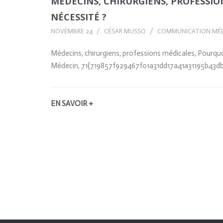
MÉDECINS, CHIRURGIENS, PROFESSIO
NÉCESSITÉ ?
NOVEMBRE 24
CÉSAR MUSSO
COMMUNICATION MÉD
Médecins, chirurgiens, professions médicales, Pourquoi
Médecin, 71{719857f929467f01a31dd17a41a31195b43
EN SAVOIR +