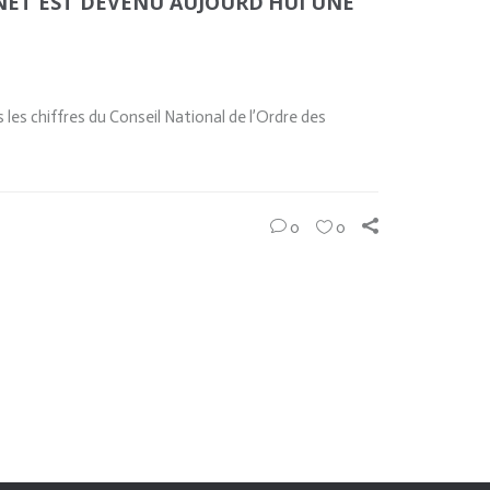
RNET EST DEVENU AUJOURD’HUI UNE
les chiffres du Conseil National de l’Ordre des
0
0