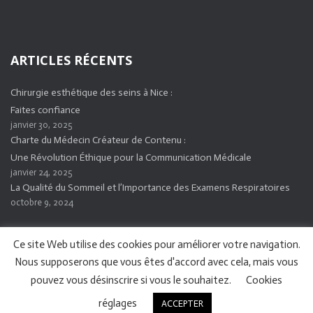
ARTICLES RÉCENTS
Chirurgie esthétique des seins à Nice :
Faites confiance
janvier 30, 2025
Charte du Médecin Créateur de Contenu :
Une Révolution Éthique pour la Communication Médicale
janvier 24, 2025
La Qualité du Sommeil et l’Importance des Examens Respiratoires
octobre 9, 2024
Ce site Web utilise des cookies pour améliorer votre navigation.
Nous supposerons que vous êtes d'accord avec cela, mais vous
pouvez vous désinscrire si vous le souhaitez.
Cookies
réglages
ACCEPTER