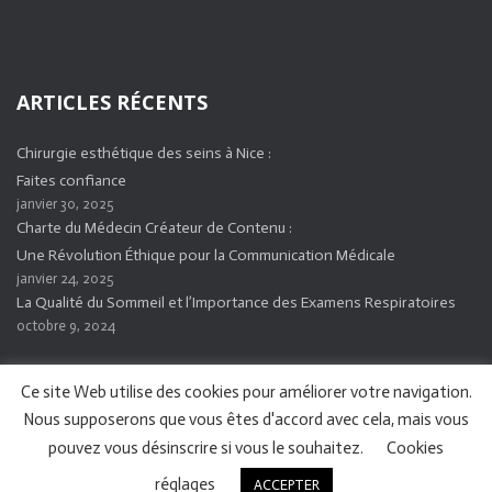
ARTICLES RÉCENTS
Chirurgie esthétique des seins à Nice :
Faites confiance
janvier 30, 2025
Charte du Médecin Créateur de Contenu :
Une Révolution Éthique pour la Communication Médicale
janvier 24, 2025
La Qualité du Sommeil et l’Importance des Examens Respiratoires
octobre 9, 2024
Ce site Web utilise des cookies pour améliorer votre navigation.
Nous supposerons que vous êtes d'accord avec cela, mais vous
pouvez vous désinscrire si vous le souhaitez.
Cookies
réglages
ACCEPTER